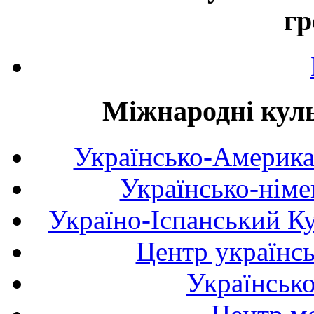
гр
Міжнародні куль
Українсько-Америка
Українсько-німе
Україно-Іспанський К
Центр українсь
Українськ