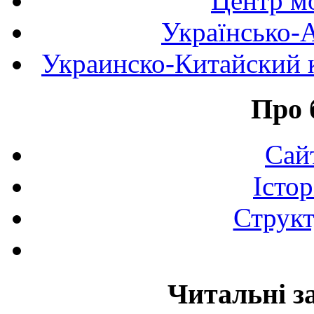
Центр мо
Українсько-
Украинско-Китайский к
Про 
Сай
Істор
Структ
Читальні з