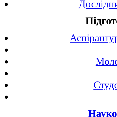
Дослідн
Підгот
Аспірантур
Моло
Студе
Науко