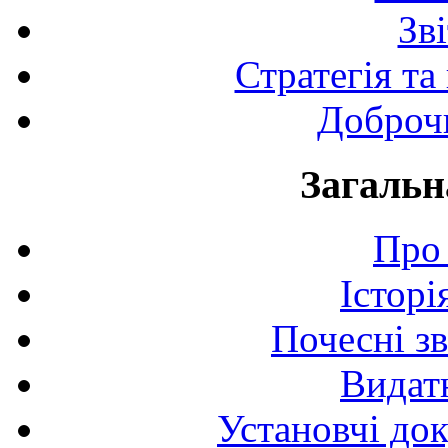
Зв
Стратегія та
Доброчи
Загальн
Про 
Історі
Почесні з
Видат
Установчі до