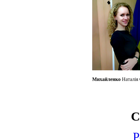
Михайленко
Наталія 
С
Р