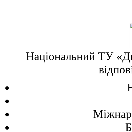
Національний ТУ «Дн
відпов
Міжнаро
Б