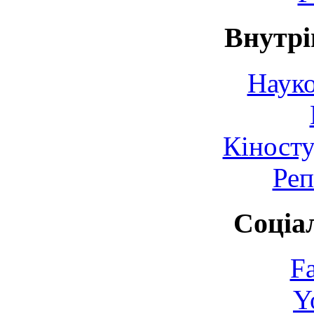
Внутрі
Науко
Кіносту
Реп
Соціа
F
Y