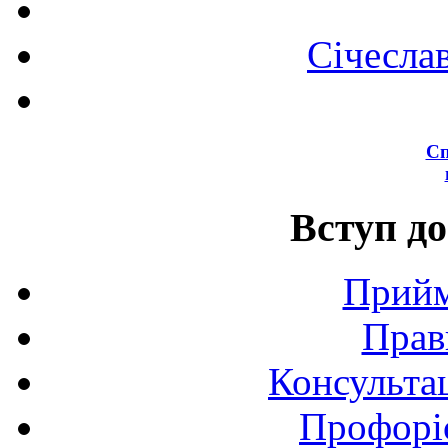
Січесла
Сп
Вступ до
Прийм
Прав
Консультац
Профоріє