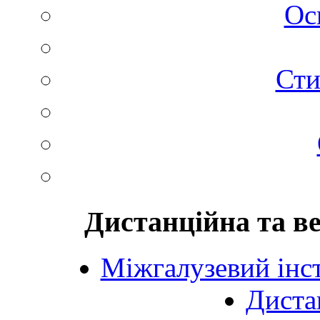
Ос
Сти
Дистанційна та в
Міжгалузевий інст
Диста