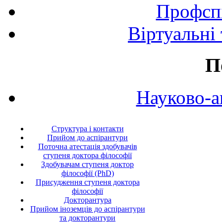
Профспі
Віртуальні
П
Науково-а
Структура і контакти
Прийом до аспірантури
Поточна атестація здобувачів
ступеня доктора філософії
Здобувачам ступеня доктор
філософії (PhD)
Присудження ступеня доктора
філософії
Докторантура
Прийом іноземців до аспірантури
та докторантури