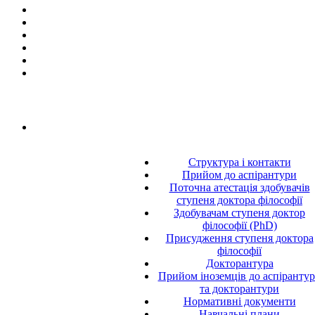
Структура і контакти
Прийом до аспірантури
Поточна атестація здобувачів
ступеня доктора філософії
Здобувачам ступеня доктор
філософії (PhD)
Присудження ступеня доктора
філософії
Докторантура
Прийом іноземців до аспіранту
та докторантури
Нормативні документи
Навчальні плани