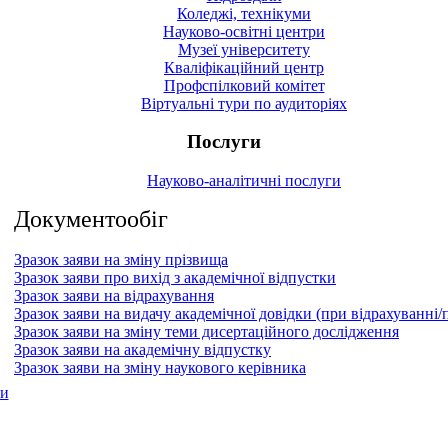
Коледжі, технікуми
Науково-освітні центри
Музеї університету
Кваліфікаційний центр
Профспілковий комітет
Віртуальні тури по аудиторіях
Послуги
Науково-аналітичні послуги
Документообіг
Зразок заяви на зміну прізвища
Зразок заяви про вихід з академічної відпустки
Зразок заяви на відрахування
Зразок заяви на видачу академічної довідки (при відрахуванні/
Зразок заяви на зміну теми дисертаційного дослідження
Зразок заяви на академічну відпустку
Зразок заяви на зміну наукового керівника
ри