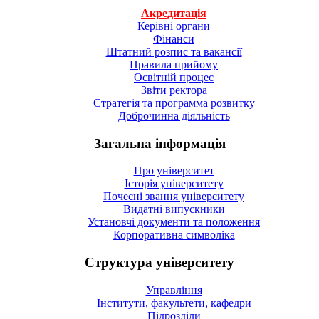
Акредитація
Керівні органи
Фінанси
Штатний розпис та вакансії
Правила прийому
Освітній процес
Звіти ректора
Стратегія та программа розвитку
Доброчинна діяльність
Загальна інформація
Про університет
Історія університету
Почесні звання університету
Видатні випускники
Установчі документи та положення
Корпоративна символiка
Структура університету
Управління
Інститути, факультети, кафедри
Підрозділи