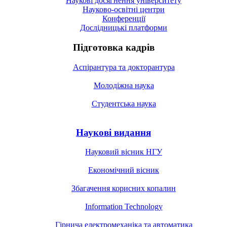
Наукові досягнення університету
Науково-освітні центри
Конференції
Дослідницькі платформи
Підготовка кадрів
Аспірантура та докторантура
Молодіжна наука
Студентська наука
Наукові видання
Науковий вісник НГУ
Економічний вісник
Збагачення корисних копалин
Information Technology
Гірнича електромеханіка та автоматика