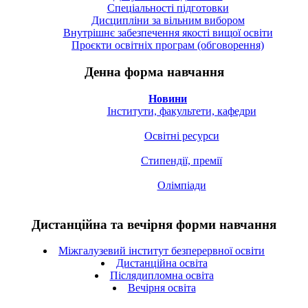
Спецiальностi підготовки
Дисципліни за вільним вибором
Внутрішнє забезпечення якості вищої освіти
Проєкти освітніх програм (обговорення)
Денна форма навчання
Новини
Інститути, факультети, кафедри
Освітні ресурси
Стипендії, премії
Олімпіади
Дистанційна та вечірня форми навчання
Міжгалузевий інститут безперервної освіти
Дистанційна освіта
Післядипломна освіта
Вечірня освіта