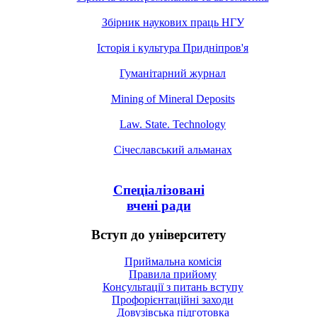
Збірник наукових праць НГУ
Історія і культура Придніпров'я
Гуманітарний журнал
Mining of Mineral Deposits
Law. State. Technology
Січеславський альманах
Спеціалізовані
вчені ради
Вступ до університету
Приймальна комісія
Правила прийому
Консультації з питань вступу
Профорієнтаційні заходи
Довузівська підготовка